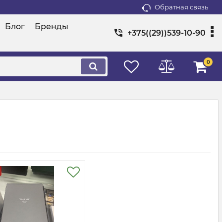
Обратная связь
Блог
Бренды
+375((29))539-10-90
0