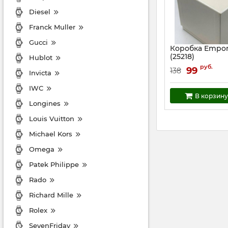
Diesel
Franck Muller
Gucci
Коробка Empor
(25218)
Hublot
Артикул:
25218
руб.
99
138
Invicta
IWC
В корзину
Longines
Louis Vuitton
Michael Kors
Omega
Patek Philippe
Rado
Richard Mille
Rolex
SevenFriday