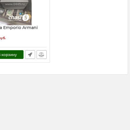
а Emporio Armani
15967
руб.
 корзину