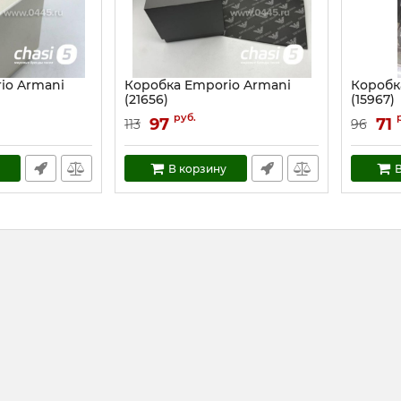
io Armani
Коробка Emporio Armani
Коробк
(21656)
(15967)
Артикул:
21656
Артикул:
руб.
97
71
113
96
В корзину
В