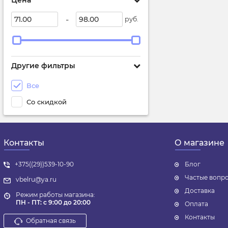
Цена
-
руб.
Другие фильтры
Все
Со скидкой
Контакты
О магазине
+375((29))539-10-90
Блог
Частые вопр
vbelru@ya.ru
Доставка
Режим работы магазина:
ПН - ПТ: с 9:00 до 20:00
Оплата
Контакты
Обратная связь