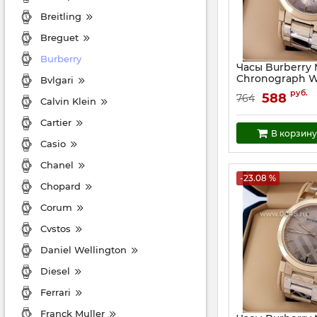
Breitling
Breguet
Burberry
Часы Burberry 
Chronograph W
Bvlgari
Артикул:
20579
руб.
588
764
Calvin Klein
Cartier
В корзину
Casio
Chanel
-23.08 %
Chopard
Corum
Cvstos
Daniel Wellington
Diesel
Ferrari
Franck Muller