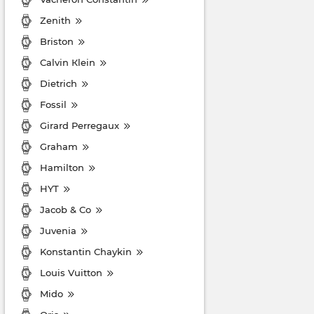
Zenith
Briston
Cаlvin Кlein
Dietrich
Fossil
Girard Perregaux
Graham
Hamilton
HYT
Jacob & Co
Juvenia
Konstantin Chaykin
Louis Vuitton
Mido