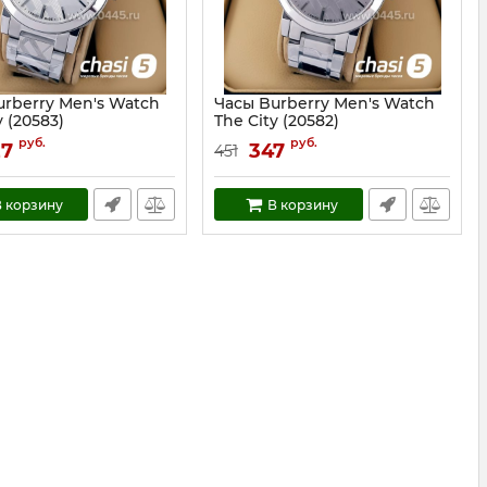
urberry Men's Watch
Часы Burberry Men's Watch
y (20583)
The City (20582)
20583
Артикул:
20582
руб.
руб.
27
347
451
 корзину
В корзину