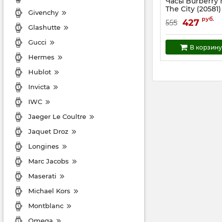
Часы Burberry 
The City (20581)
Givenchy
Артикул:
20581
руб.
427
555
Glashutte
Gucci
В корзину
Hermes
Hublot
Invicta
IWC
Jaeger Le Coultre
Jaquet Droz
Longines
Marc Jacobs
Maserati
Michael Kors
Montblanc
Omega