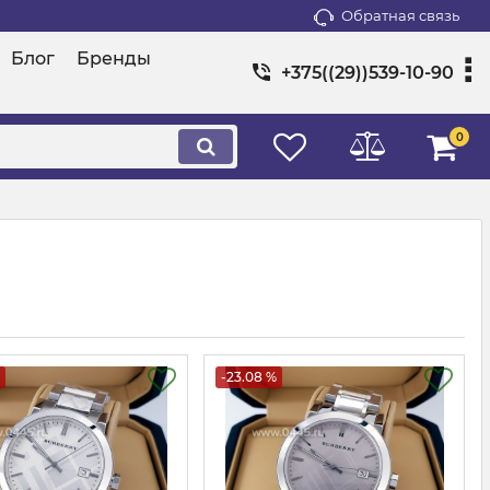
Обратная связь
Блог
Бренды
+375((29))539-10-90
0
-23.08 %