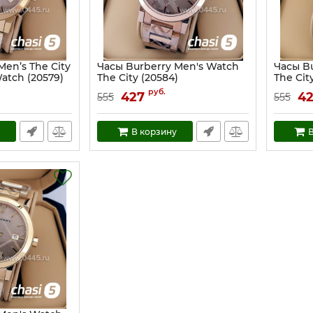
Men’s The City
Часы Burberry Men's Watch
Часы B
atch (20579)
The City (20584)
The Cit
Артикул:
20584
Артикул:
руб.
427
4
555
555
В корзину
В