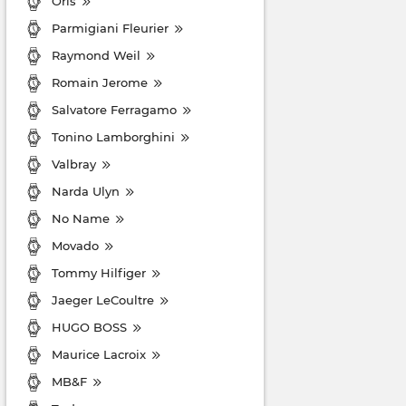
Oris
Parmigiani Fleurier
Raymond Weil
Romain Jerome
Salvatore Ferragamo
Tonino Lamborghini
Valbray
Narda Ulyn
No Name
Movado
Tommy Hilfiger
Jaeger LeCoultre
HUGO BOSS
Maurice Lacroix
MB&F