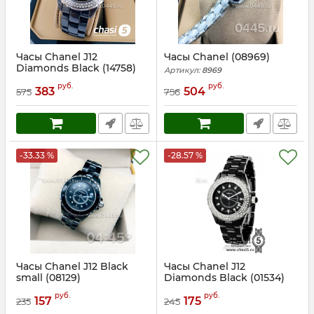
Часы Chanel J12
Часы Chanel (08969)
Diamonds Black (14758)
Артикул:
8969
Артикул:
14758
руб.
руб.
383
504
575
756
-33.33 %
-28.57 %
Часы Chanel J12 Black
Часы Chanel J12
small (08129)
Diamonds Black (01534)
Артикул:
8129
Артикул:
1534
руб.
руб.
157
175
235
245