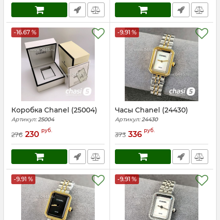
-16.67 %
-9.91 %
Коробка Chanel (25004)
Часы Chanel (24430)
Артикул:
25004
Артикул:
24430
руб.
руб.
230
336
276
373
-9.91 %
-9.91 %