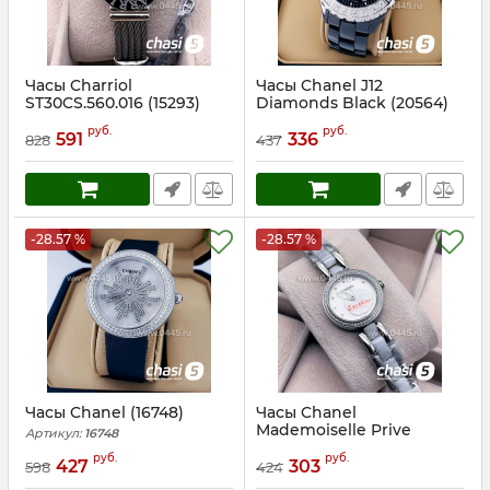
Часы Charriol
Часы Chanel J12
ST30CS.560.016 (15293)
Diamonds Black (20564)
Артикул:
15293
Артикул:
20564
руб.
руб.
591
336
828
437
-28.57 %
-28.57 %
Часы Chanel (16748)
Часы Chanel
Mademoiselle Prive
Артикул:
16748
(16474)
руб.
руб.
427
303
598
424
Артикул:
16474