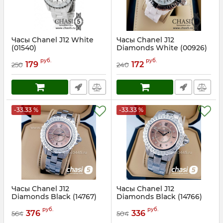
Часы Chanel J12 White
Часы Chanel J12
(01540)
Diamonds White (00926)
Артикул:
1540
Артикул:
926
руб.
руб.
179
172
250
240
-33.33 %
-33.33 %
Часы Chanel J12
Часы Chanel J12
Diamonds Black (14767)
Diamonds Black (14766)
Артикул:
14767
Артикул:
14766
руб.
руб.
376
336
564
504