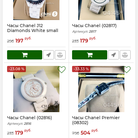
Часы Chanel J12
Часы Chanel (02817)
Diamonds White small
Артикул:
2817
(00314)
руб.
руб.
197
179
256
233
Артикул:
314
-23.08 %
-33.33 %
Часы Chanel (02816)
Часы Chanel Premier
(08302)
Артикул:
2816
Артикул:
8302
руб.
руб.
179
504
233
756