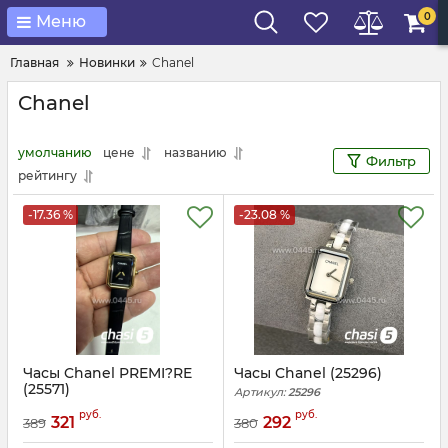
0
Меню
Главная
Новинки
Chanel
Chanel
умолчанию
цене
названию
Фильтр
рейтингу
-17.36 %
-23.08 %
Часы Chanel PREMI?RE
Часы Chanel (25296)
(25571)
Артикул:
25296
Артикул:
25571
руб.
руб.
321
292
389
380