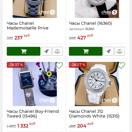
Часы Chanel
Часы Chanel (16360)
Mademoiselle Prive
Артикул:
16360
(16246)
руб.
руб.
237
427
332
598
Артикул:
16246
-28.57 %
-28.57 %
Часы Chanel Boy-Friend
Часы Chanel J12
Tweed (15496)
Diamonds White (15315)
Артикул:
15496
Артикул:
15315
руб.
руб.
1 332
204
1 865
286