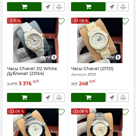
-2.91 %
-23.08 %
Часы Chanel J12 White
Часы Chanel (21721)
Дубликат (23154)
Артикул:
21721
Артикул:
23154
руб.
руб.
3 376
248
3 478
323
-23.08 %
-23.08 %