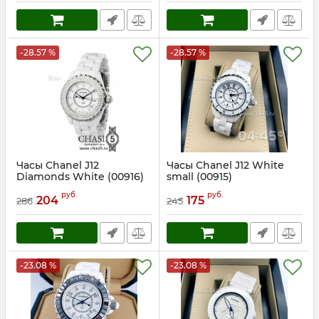
-28.57 %
-28.57 %
Часы Chanel J12
Часы Chanel J12 White
Diamonds White (00916)
small (00915)
Артикул:
916
Артикул:
915
руб.
руб.
204
175
286
245
-23.08 %
-23.08 %