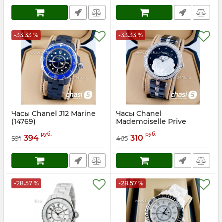
-33.33 %
-33.33 %
Часы Chanel J12 Marine
Часы Chanel
(14769)
Mademoiselle Prive
(14768)
Артикул:
14769
руб.
руб.
394
310
591
465
Артикул:
14768
-28.57 %
-28.57 %