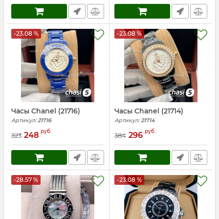
-23.08 %
-23.08 %
Часы Chanel (21716)
Часы Chanel (21714)
Артикул:
21716
Артикул:
21714
руб.
руб.
248
296
323
384
-28.57 %
-23.08 %