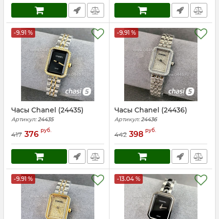
-9.91 %
-9.91 %
Часы Chanel (24435)
Часы Chanel (24436)
Артикул:
24435
Артикул:
24436
руб.
руб.
376
398
417
442
-9.91 %
-13.04 %