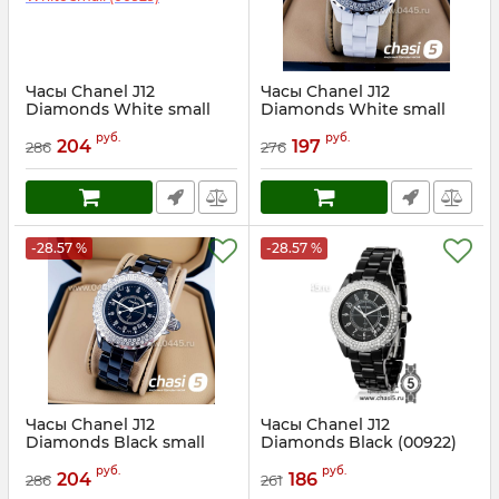
Часы Chanel J12
Часы Chanel J12
Diamonds White small
Diamonds White small
(00929)
(01515)
руб.
руб.
204
197
286
276
Артикул:
929
Артикул:
1515
-28.57 %
-28.57 %
Часы Chanel J12
Часы Chanel J12
Diamonds Black small
Diamonds Black (00922)
(00934)
Артикул:
922
руб.
руб.
204
186
286
261
Артикул:
934