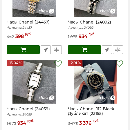
Часы Chanel (24437)
Часы Chanel (24092)
Артикул:
24437
Артикул:
24092
руб.
руб.
398
934
442
1 075
-13.04 %
-2.91 %
Часы Chanel (24059)
Часы Chanel J12 Black
Дубликат (23155)
Артикул:
24059
Артикул:
23155
руб.
руб.
934
3 376
1 075
3 478