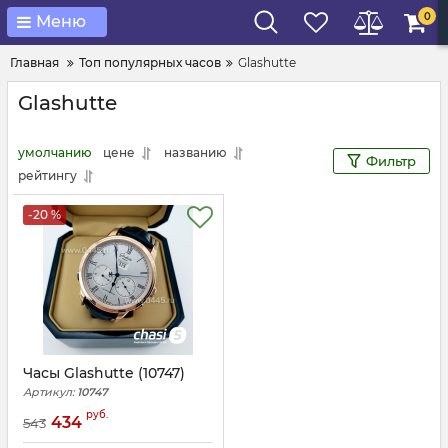
0
Меню
Главная
Топ популярных часов
Glashutte
Glashutte
умолчанию
цене
названию
Фильтр
рейтингу
-20 %
Часы Glashutte (10747)
Артикул:
10747
руб.
434
543