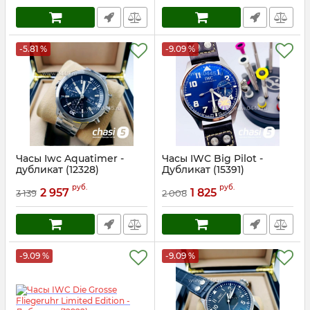
-5.81 %
-9.09 %
Часы Iwc Aquatimer -
Часы IWC Big Pilot -
дубликат (12328)
Дубликат (15391)
Артикул:
12328
Артикул:
15391
руб.
руб.
2 957
1 825
3 139
2 008
-9.09 %
-9.09 %