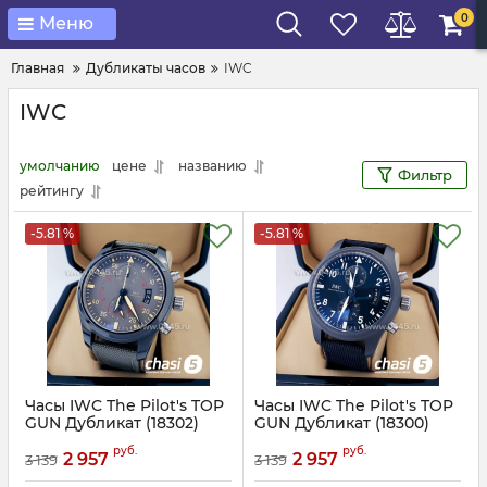
0
Меню
Главная
Дубликаты часов
IWC
IWC
умолчанию
цене
названию
Фильтр
рейтингу
-5.81 %
-5.81 %
Часы IWC The Pilot's TOP
Часы IWC The Pilot's TOP
GUN Дубликат (18302)
GUN Дубликат (18300)
Артикул:
18302
Артикул:
18300
руб.
руб.
2 957
2 957
3 139
3 139