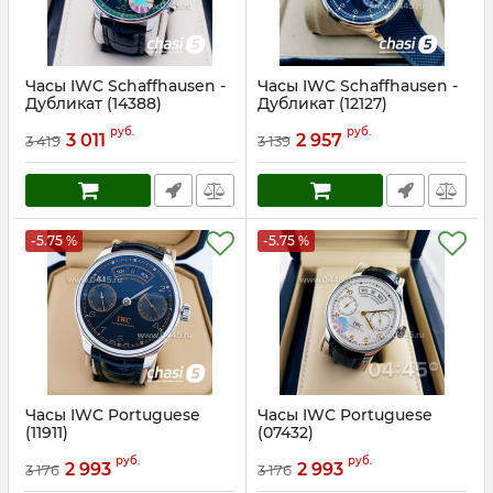
Часы IWC Schaffhausen -
Часы IWC Schaffhausen -
Дубликат (14388)
Дубликат (12127)
Артикул:
14388
Артикул:
12127
руб.
руб.
3 011
2 957
3 419
3 139
-5.75 %
-5.75 %
Часы IWC Portuguese
Часы IWC Portuguese
(11911)
(07432)
Артикул:
11911
Артикул:
7432
руб.
руб.
2 993
2 993
3 176
3 176