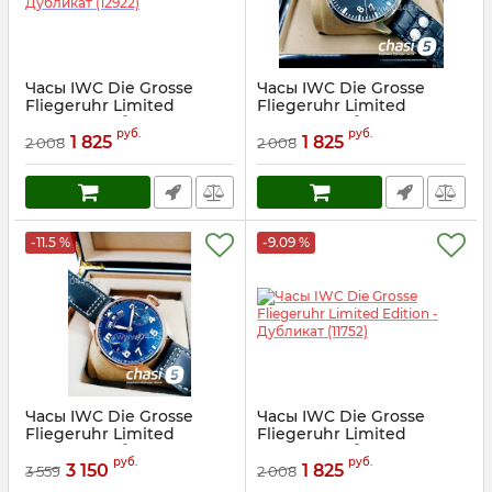
Часы IWC Die Grosse
Часы IWC Die Grosse
Fliegeruhr Limited
Fliegeruhr Limited
Edition - Дубликат (12922)
Edition - Дубликат (12102)
руб.
руб.
1 825
1 825
2 008
2 008
Артикул:
12922
Артикул:
12102
-11.5 %
-9.09 %
Часы IWC Die Grosse
Часы IWC Die Grosse
Fliegeruhr Limited
Fliegeruhr Limited
Edition - Дубликат (12101)
Edition - Дубликат (11752)
руб.
руб.
3 150
1 825
3 559
2 008
Артикул:
12101
Артикул:
11752