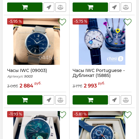
-5.95 %
-5.75 %
Часы IWC (09003)
Часы IWC Portuguese -
Дубликат (15885)
Артикул:
9003
Артикул:
15885
руб.
руб.
2 884
2 993
3 066
3 176
-11.93 %
-5.81 %