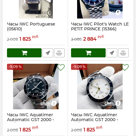
Часы IWC Portuguese
Часы IWC Pilot's Watch LE
(05610)
PETIT PRINCE (15366)
Артикул:
5610
Артикул:
15366
руб.
руб.
1 825
2 884
2 008
3 066
-9.09 %
-9.09 %
Часы IWC Aquatimer
Часы IWC Aquatimer
Automatic GST 2000 -
Automatic GST 2000 -
Дубликат (13162)
Дубликат (13160)
руб.
руб.
1 825
1 825
2 008
2 008
Артикул:
13162
Артикул:
13160