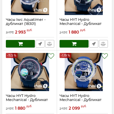
Часы Iwc Aquatimer -
Часы HYT Hydro
дубликат (18301)
Mechanical - Дубликат
(17680)
Артикул:
18301
руб.
руб.
2 993
1 880
3 176
2 124
Артикул:
17680
-11.5 %
-1.19 %
Часы HYT Hydro
Часы HYT Hydro
Mechanical - Дубликат
Mechanical - Дубликат
(17679)
(17678)
руб.
руб.
1 880
2 099
2 124
2 124
Артикул:
17679
Артикул:
17678