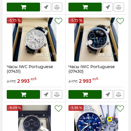
-5.75 %
-5.75 %
Часы IWC Portuguese
Часы IWC Portuguese
(07431)
(07430)
Артикул:
7431
Артикул:
7430
руб.
руб.
2 993
2 993
3 176
3 176
-9.09 %
-5.95 %