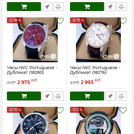
-5.78 %
-5.75 %
Часы IWC Portuguese -
Часы IWC Portuguese -
Дубликат (18280)
Дубликат (18276)
Артикул:
18280
Артикул:
18276
руб.
руб.
2 975
2 993
3 157
3 176
-5.75 %
-11.5 %