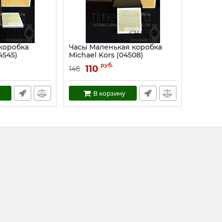
коробка
Часы Маленькая коробка
4545)
Michael Kors (04508)
Артикул:
4508
руб.
110
146
В корзину