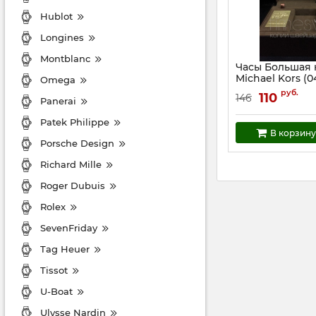
Hublot
Longines
Montblanc
Часы Большая 
Michael Kors (0
Omega
Артикул:
4545
руб.
110
146
Panerai
Patek Philippe
В корзину
Porsche Design
Richard Mille
Roger Dubuis
Rolex
SevenFriday
Tag Heuer
Tissot
U-Boat
Ulysse Nardin