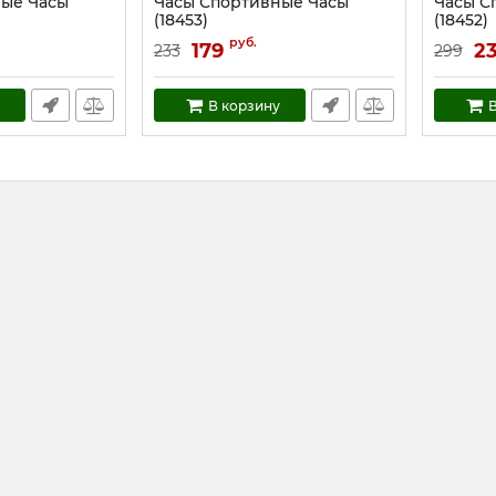
ные Часы
Часы Спортивные Часы
Часы С
(18453)
(18452)
Артикул:
18453
Артикул:
руб.
179
2
233
299
В корзину
В