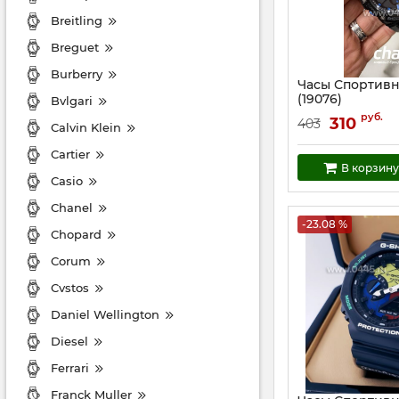
Breitling
Breguet
Burberry
Часы Спортив
(19076)
Bvlgari
Артикул:
19076
руб.
310
403
Calvin Klein
Cartier
В корзину
Casio
Chanel
-23.08 %
Chopard
Corum
Cvstos
Daniel Wellington
Diesel
Ferrari
Franck Muller