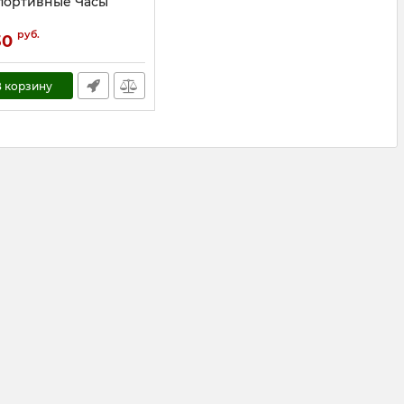
портивные Часы
18452
руб.
30
 корзину