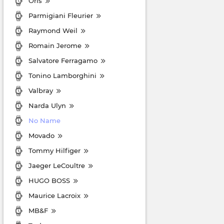
Oris
Parmigiani Fleurier
Raymond Weil
Romain Jerome
Salvatore Ferragamo
Tonino Lamborghini
Valbray
Narda Ulyn
No Name
Movado
Tommy Hilfiger
Jaeger LeCoultre
HUGO BOSS
Maurice Lacroix
MB&F