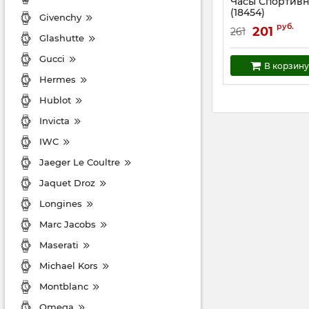
Часы Спортив
(18454)
Givenchy
Артикул:
18454
руб.
201
261
Glashutte
Gucci
В корзину
Hermes
Hublot
Invicta
IWC
Jaeger Le Coultre
Jaquet Droz
Longines
Marc Jacobs
Maserati
Michael Kors
Montblanc
Omega