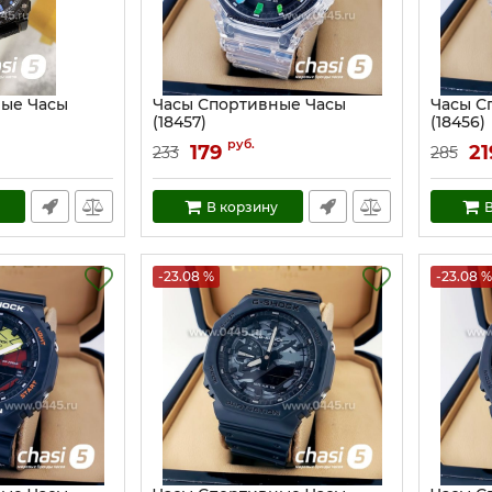
ные Часы
Часы Спортивные Часы
Часы С
(18457)
(18456)
Артикул:
18457
Артикул:
руб.
179
21
233
285
В корзину
В
-23.08 %
-23.08 %