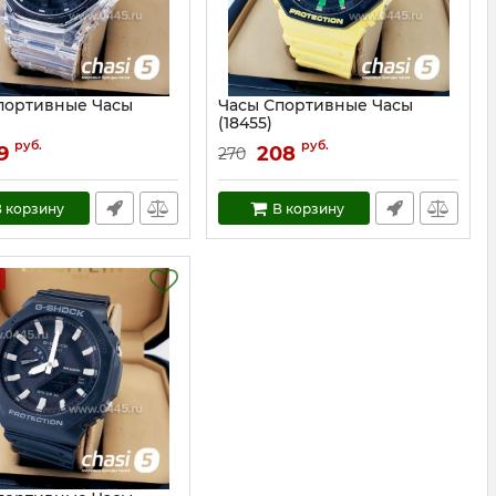
портивные Часы
Часы Спортивные Часы
(18455)
18456
Артикул:
18455
руб.
руб.
9
208
270
 корзину
В корзину