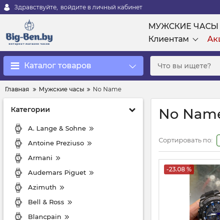
Здравствуйте,
войдите в личный кабинет
МУЖСКИЕ ЧАСЫ
Клиентам
Ак
Каталог товаров
Главная
Мужские часы
No Name
Категории
No Nam
A. Lange & Sohne
Сортировать по:
Antoine Preziuso
Armani
-23.08 %
Audemars Piguet
Azimuth
Bell & Ross
Blancpain