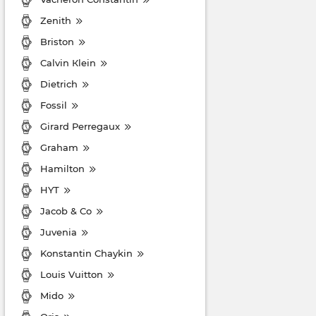
Zenith
Briston
Cаlvin Кlein
Dietrich
Fossil
Girard Perregaux
Graham
Hamilton
HYT
Jacob & Co
Juvenia
Konstantin Chaykin
Louis Vuitton
Mido