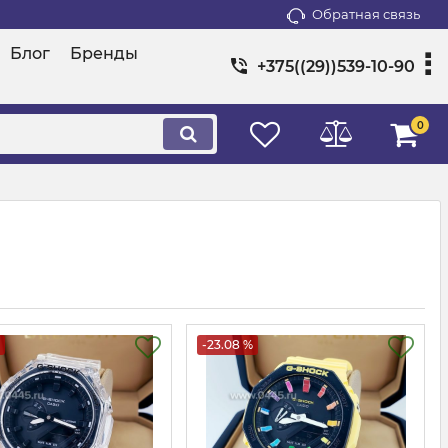
Обратная связь
Блог
Бренды
+375((29))539-10-90
0
-23.08 %