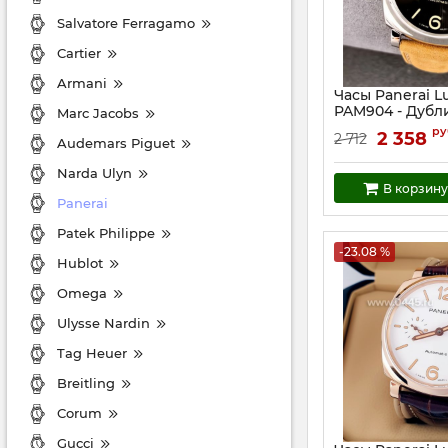
Salvatore Ferragamo
Cartier
Armani
Часы Panerai L
PAM904 - Дубли
Marc Jacobs
Артикул:
24227
ру
2 358
2 712
Audemars Piguet
Narda Ulyn
В корзину
Panerai
Patek Philippe
-23.08 %
Hublot
Omega
Ulysse Nardin
Tag Heuer
Breitling
Corum
Gucci