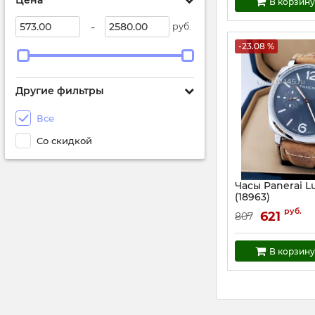
Цена
В корзину
-
руб.
-23.08 %
Другие фильтры
Все
Со скидкой
Часы Panerai L
(18963)
Артикул:
18963
руб.
621
807
В корзину