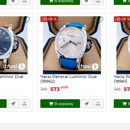
В корзину
В
-23.08 %
-23.08 %
uminor Due
Часы Panerai Luminor Due
Часы P
(18962)
(18961)
Артикул:
18962
Артикул:
руб.
573
57
745
745
В корзину
В