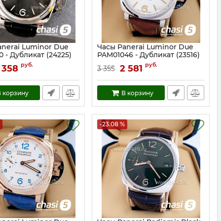
anerai Luminor Due
Часы Panerai Luminor Due
 - Дубликат (24225)
PAM01046 - Дубликат (23516)
24225
Артикул:
23516
руб.
руб.
 358
2 581
3 355
 корзину
В корзину
-23.08 %