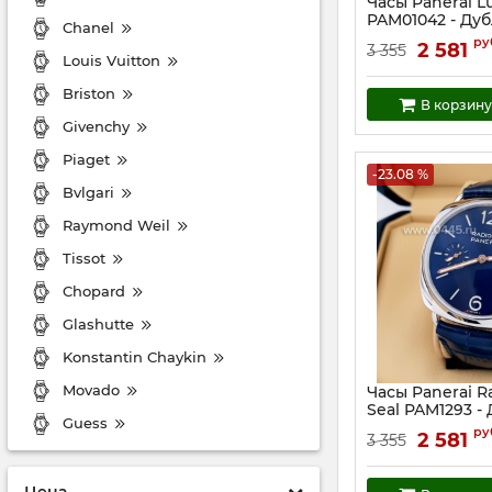
Часы Panerai L
PAM01042 - Дуб
Chanel
Артикул:
23515
ру
2 581
3 355
Louis Vuitton
Briston
В корзину
Givenchy
Piaget
-23.08 %
Bvlgari
Raymond Weil
Tissot
Chopard
Glashutte
Konstantin Chaykin
Movado
Часы Panerai R
Seal PAM1293 -
Guess
(23511)
ру
2 581
3 355
Артикул:
23511