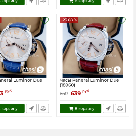
 корзину
В корзину
-23.08 %
anerai Luminor Due
Часы Panerai Luminor Due
(18960)
18961
Артикул:
18960
руб.
руб.
3
639
830
 корзину
В корзину