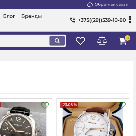
Обратная связь
Блог
Бренды
+375((29))539-10-90
0
-23.08 %