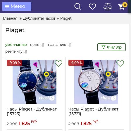
0
Меню
Главная
Дубликаты часов
Piaget
Piaget
умолчанию
цене
названию
Фильтр
рейтингу
-9.09 %
-9.09 %
Часы Piaget - Дубликат
Часы Piaget - Дубликат
(15723)
(15721)
Артикул:
15723
Артикул:
15721
руб.
руб.
1 825
1 825
2 008
2 008