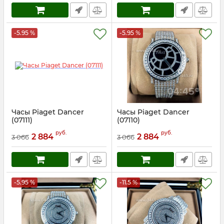
-5.95 %
-5.95 %
Часы Piaget Dancer
Часы Piaget Dancer
(07111)
(07110)
Артикул:
7111
Артикул:
7110
руб.
руб.
2 884
2 884
3 066
3 066
-5.95 %
-11.5 %