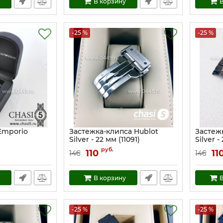
В корзину
В
-25 %
-25 %
Emporio
Застежка-клипса Hublot
Застеж
Silver - 22 мм (11091)
Silver -
Артикул:
11091
Артикул:
руб.
110
11
146
146
В корзину
В
-25 %
-25 %