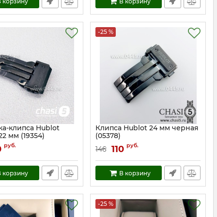
 корзину
В корзину
-25 %
ка-клипса Hublot
Клипса Hublot 24 мм черная
 22 мм (19354)
(05378)
19354
Артикул:
5378
руб.
руб.
0
110
146
 корзину
В корзину
-25 %