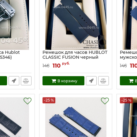
а Hublot
Ремешок для часов HUBLOT
Ремешо
05346)
CLASSIC FUSION черный
мужско
(05379)
Артикул:
руб.
110
11
146
146
Артикул:
5379
В корзину
В
-25 %
-25 %