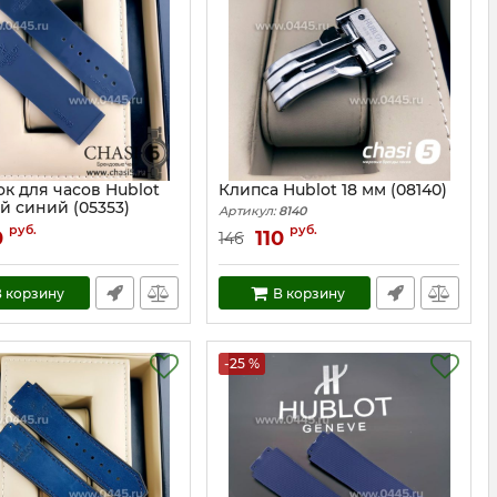
к для часов Hublot
Клипса Hublot 18 мм (08140)
й синий (05353)
Артикул:
8140
5353
руб.
руб.
0
110
146
 корзину
В корзину
-25 %