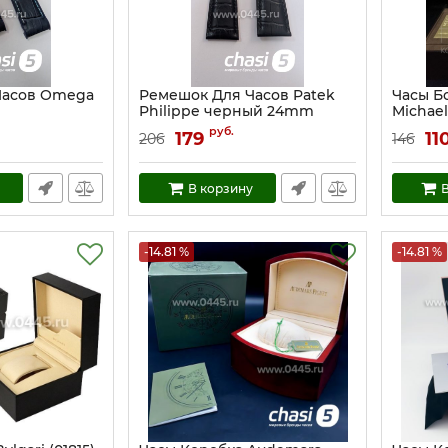
Часов Omega
Ремешок Для Часов Patek
Часы Б
Philippe черный 24mm
Michael
(23935)
Артикул:
руб.
179
11
206
146
Артикул:
23935
В корзину
В
-14.81 %
-14.81 %