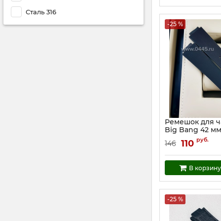
Сталь 316
-25 %
Ремешок для ч
Big Bang 42 мм
женский (0548
руб.
110
146
Артикул:
5482
В корзину
-25 %