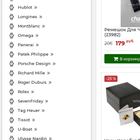
Hublot
Longines
Montblanc
Ремешок Для 
(23982)
Omega
Артикул:
23982
руб.
179
206
Panerai
Patek Philippe
В корзину
Porsche Design
Richard Mille
-25 %
Roger Dubuis
Rolex
SevenFriday
Tag Heuer
Tissot
U-Boat
Ulysse Nardin