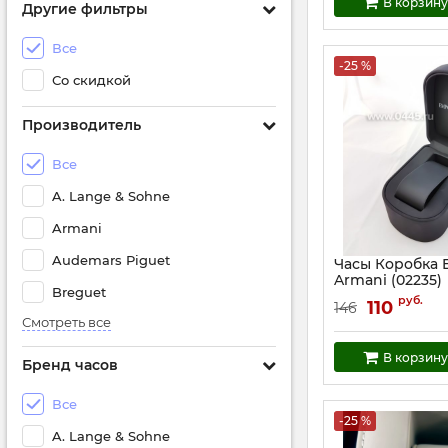
В корзину
Другие фильтры
Все
-25 %
Со скидкой
Производитель
Все
A. Lange & Sohne
Armani
Audemars Piguet
Часы Коробка 
Armani (02235)
Breguet
Артикул:
2235
руб.
110
146
Смотреть все
В корзину
Бренд часов
Все
-25 %
A. Lange & Sohne