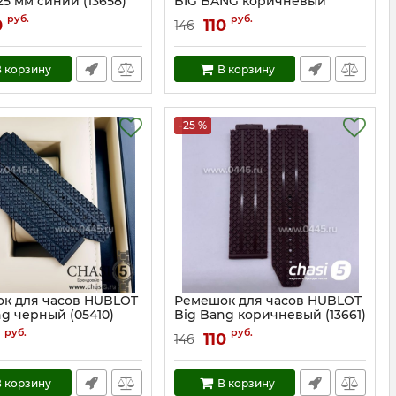
 25 мм синий (13658)
BIG BANG коричневый
(13008)
13658
руб.
руб.
0
110
146
Артикул:
13008
 корзину
В корзину
-25 %
к для часов HUBLOT
Ремешок для часов HUBLOT
ng черный (05410)
Big Bang коричневый (13661)
5410
Артикул:
13661
руб.
руб.
110
146
 корзину
В корзину