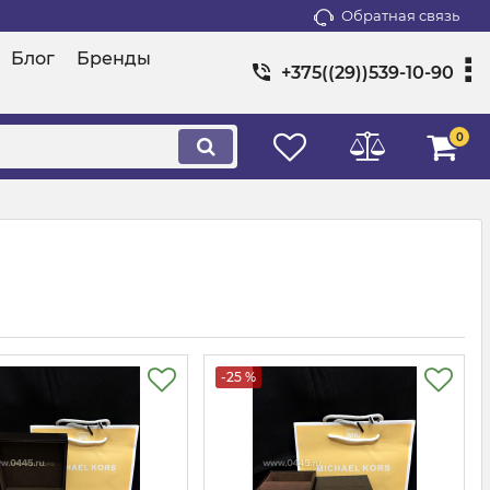
Обратная связь
Блог
Бренды
+375((29))539-10-90
0
-25 %