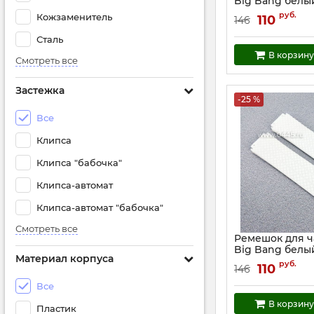
Big Bang белы
(05485)
руб.
Кожзаменитель
110
146
Артикул:
5485
Сталь
В корзину
Смотреть все
Застежка
-25 %
Все
Клипса
Клипса "бабочка"
Клипса-автомат
Клипса-автомат "бабочка"
Смотреть все
Ремешок для 
Big Bang белый
Материал корпуса
Артикул:
12998
руб.
110
146
Все
В корзину
Пластик