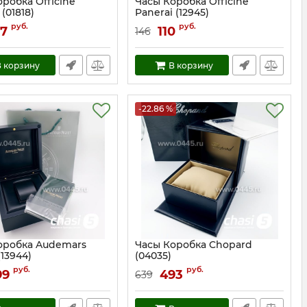
робка Officine
Часы Коробка Officine
 (01818)
Panerai (12945)
1818
Артикул:
12945
руб.
руб.
7
110
146
 корзину
В корзину
-22.86 %
оробка Audemars
Часы Коробка Chopard
(13944)
(04035)
13944
Артикул:
4035
руб.
руб.
99
493
639