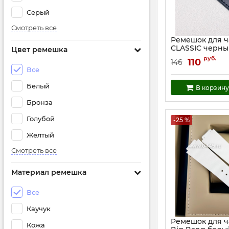
Серый
Смотреть все
Ремешок для 
CLASSIC черный
Цвет ремешка
(05522)
руб.
110
146
Артикул:
5522
Все
Белый
В корзину
Бронза
Голубой
-25 %
Желтый
Смотреть все
Материал ремешка
Все
Каучук
Ремешок для ч
Кожа