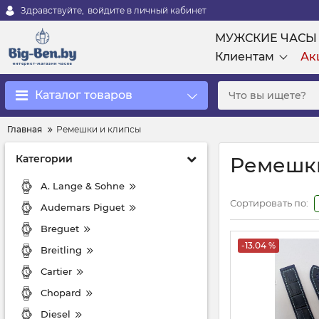
Здравствуйте,
войдите в личный кабинет
МУЖСКИЕ ЧАСЫ
Клиентам
Ак
Каталог товаров
Главная
Ремешки и клипсы
Категории
Ремешк
A. Lange & Sohne
Сортировать по:
Audemars Piguet
Breguet
-13.04 %
Breitling
Cartier
Chopard
Diesel