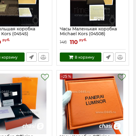
ольшая коробка
Часы Маленькая коробка
 Kors (04545)
Michael Kors (04508)
4545
Артикул:
4508
руб.
руб.
0
110
146
 корзину
В корзину
-25 %