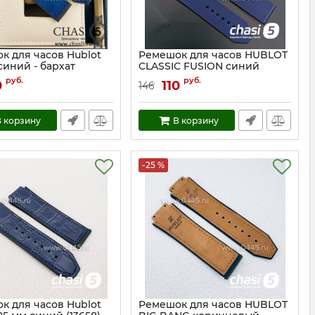
к для часов Hublot
Ремешок для часов HUBLOT
 синий - бархат
CLASSIC FUSION синий
(13011)
руб.
руб.
0
110
146
5596
Артикул:
13011
 корзину
В корзину
-25 %
к для часов Hublot
Ремешок для часов HUBLOT