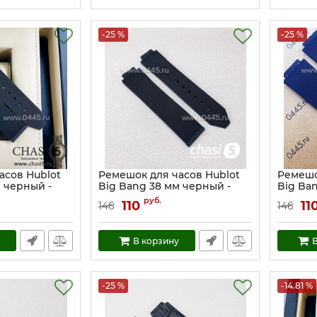
-25 %
-25 %
асов Hublot
Ремешок для часов Hublot
Ремешо
 черный -
Big Bang 38 мм черный -
Big Ba
2)
женский (19846)
(16830)
руб.
110
11
146
146
Артикул:
19846
Артикул:
В корзину
В
-25 %
-14.81 %