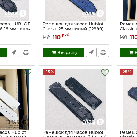
часов HUBLOT
Ремешок для часов Hublot
Ремешо
 16 мм - кожа
Classic 25 мм синий (12999)
Classic
(05596)
Артикул:
12999
руб.
110
11
146
146
Артикул:
В корзину
В
-25 %
-25 %
асов Hublot
Ремешок для часов Hublot
Ремешо