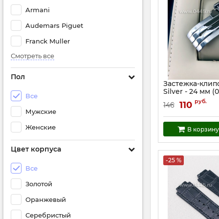
Armani
Audemars Piguet
Franck Muller
Смотреть все
Пол
Застежка-клипс
Silver - 24 мм (
Все
Артикул:
5346
руб.
110
146
Мужские
Женские
В корзину
Цвет корпуса
-25 %
Все
Золотой
Оранжевый
Серебристый