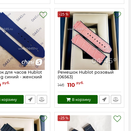
-25 %
к для часов Hublot
Ремешок Hublot розовый
ng синий - женский
(06563)
Артикул:
6563
руб.
руб.
0
110
146
16830
 корзину
В корзину
-25 %