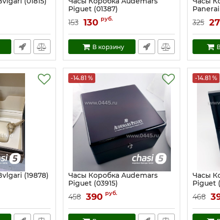
lgari (01815)
Часы Коробка Audemars
Часы Ко
Piguet (01387)
Panerai
Артикул:
1387
Артикул:
руб.
130
27
153
325
В корзину
В
-14.81 %
-14.81 %
vlgari (19878)
Часы Коробка Audemars
Часы К
Piguet (03915)
Piguet 
Артикул:
3915
Артикул:
руб.
390
3
458
468