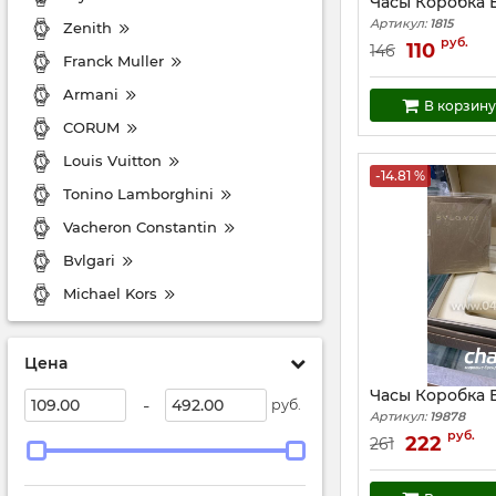
Часы Коробка Bv
Артикул:
1815
Zenith
руб.
110
146
Franck Muller
Armani
В корзину
CORUM
Louis Vuitton
-14.81 %
Tonino Lamborghini
Vacheron Constantin
Bvlgari
Michael Kors
Цена
Часы Коробка B
-
руб.
Артикул:
19878
руб.
222
261