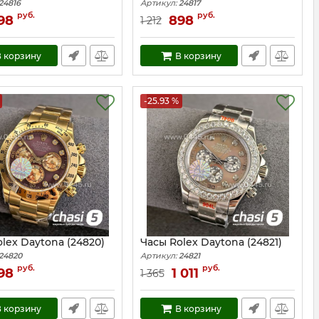
24816
Артикул:
24817
руб.
руб.
98
898
1 212
 корзину
В корзину
-25.93 %
lex Daytona (24820)
Часы Rolex Daytona (24821)
24820
Артикул:
24821
руб.
руб.
98
1 011
1 365
 корзину
В корзину