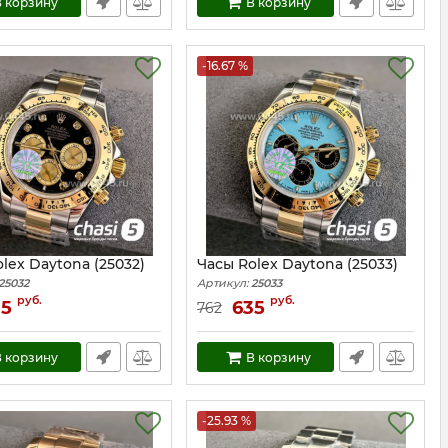
 корзину
В корзину
-16.67 %
lex Daytona (25032)
Часы Rolex Daytona (25033)
25032
Артикул:
25033
руб.
руб.
35
635
762
 корзину
В корзину
-25.93 %