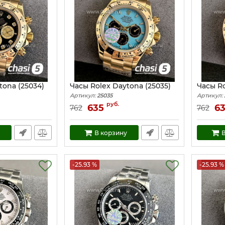
tona (25034)
Часы Rolex Daytona (25035)
Часы Ro
Артикул:
25035
Артикул:
руб.
635
6
762
762
В корзину
В
-25.93 %
-25.93 %