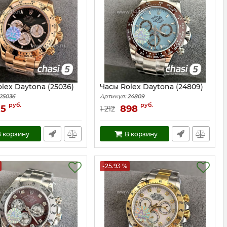
lex Daytona (25036)
Часы Rolex Daytona (24809)
25036
Артикул:
24809
руб.
руб.
35
898
1 212
 корзину
В корзину
-25.93 %