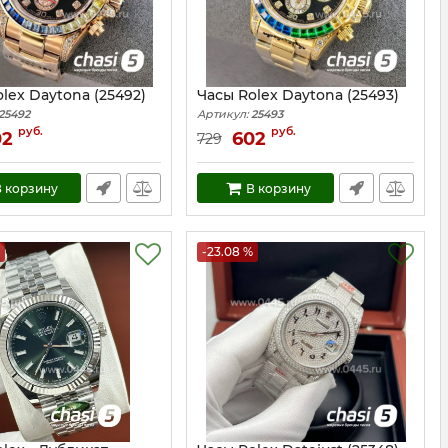
lex Daytona (25492)
Часы Rolex Daytona (25493)
25492
Артикул:
25493
руб.
руб.
02
602
729
 корзину
В корзину
-23.08 %