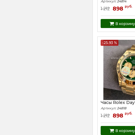
Артикул:
24814
руб.
898
1 212
В корзину
-25.93 %
Часы Rolex Day
Артикул:
24818
руб.
898
1 212
В корзину