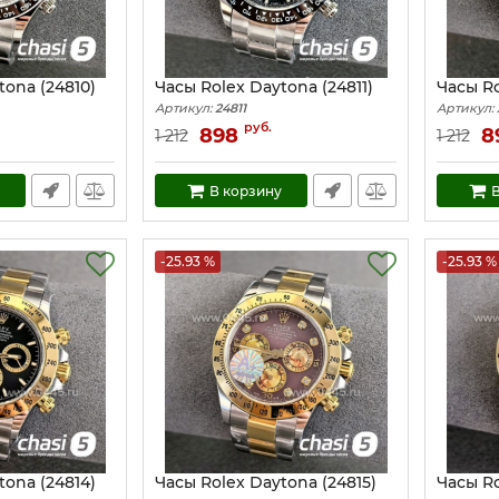
tona (24810)
Часы Rolex Daytona (24811)
Часы Ro
Артикул:
24811
Артикул:
руб.
898
8
1 212
1 212
В корзину
В
-25.93 %
-25.93 %
tona (24814)
Часы Rolex Daytona (24815)
Часы Ro