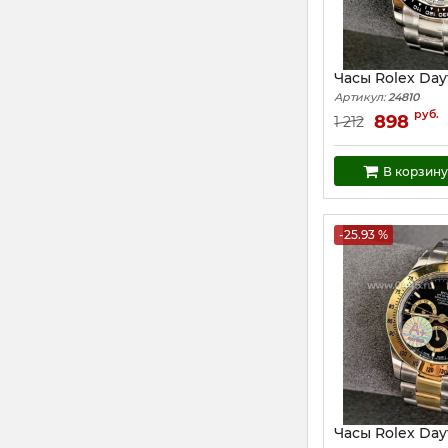
Часы Rolex Day
Артикул:
24810
руб.
898
1 212
В корзину
-25.93 %
Часы Rolex Day