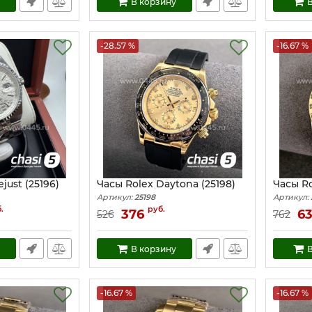
В корзину
В
-28.57 %
-16.67 %
just (25196)
Часы Rolex Daytona (25198)
Часы Ro
Артикул:
25198
Артикул:
.
руб.
376
6
526
762
В корзину
В
-16.67 %
-16.67 %