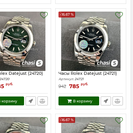
-16.67 %
lex Datejust (24720)
Часы Rolex Datejust (24721)
24720
Артикул:
24721
руб.
руб.
85
785
942
 корзину
В корзину
-16.67 %