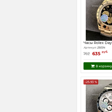
Часы Rolex Day
Артикул:
25034
руб.
635
762
В корзину
-25.93 %