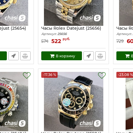
just (25654)
Часы Rolex Datejust (25656)
Часы Ro
Артикул:
25656
Артикул:
руб.
522
6
574
729
В корзину
В
-17.36 %
-23.08 %