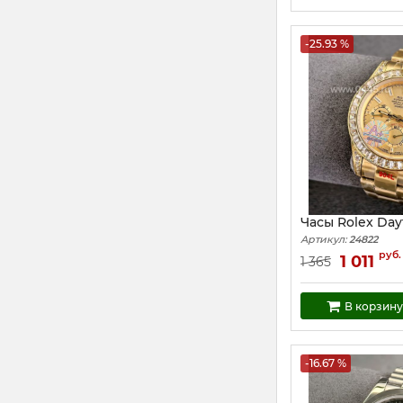
-25.93 %
Часы Rolex Day
Артикул:
24822
руб.
1 011
1 365
В корзину
-16.67 %