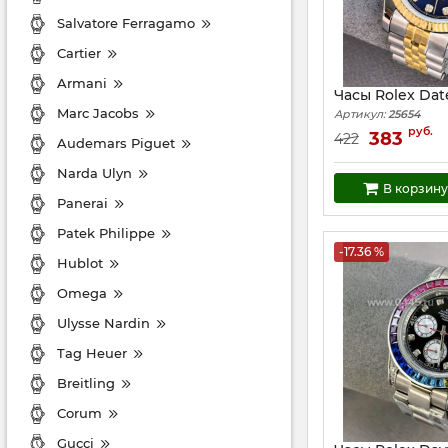
Salvatore Ferragamo
Cartier
Armani
Часы Rolex Date
Marc Jacobs
Артикул:
25654
руб.
383
422
Audemars Piguet
Narda Ulyn
В корзину
Panerai
Patek Philippe
-17.36 %
Hublot
Omega
Ulysse Nardin
Tag Heuer
Breitling
Corum
Gucci