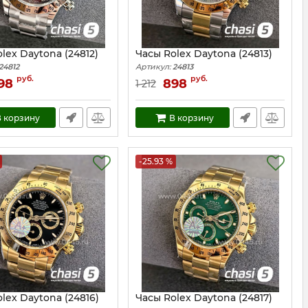
lex Daytona (24812)
Часы Rolex Daytona (24813)
24812
Артикул:
24813
руб.
руб.
98
898
1 212
 корзину
В корзину
-25.93 %
lex Daytona (24816)
Часы Rolex Daytona (24817)