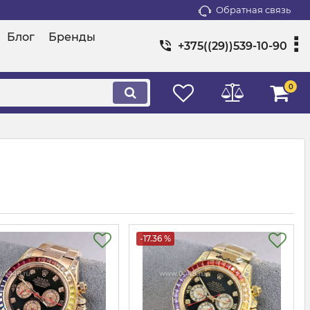
Обратная связь
Блог
Бренды
+375((29))539-10-90
0
-17.36 %