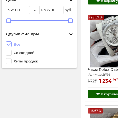
Цена
В корзину
-
руб.
-28.57 %
Другие фильтры
Все
Со скидкой
Хиты продаж
Часы Rolex Date
Артикул:
25196
руб
1 234
1 727
В корзину
-16.67 %