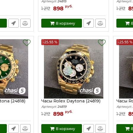
Артикул:
24815
Артикул:
руб.
898
8
1 212
1 212
В корзину
В
-25.93 %
-25.93 %
tona (24818)
Часы Rolex Daytona (24819)
Часы Ro
Артикул:
24819
Артикул:
руб.
898
8
1 212
1 212
В корзину
В