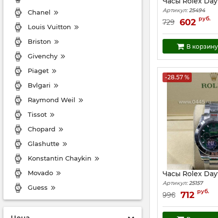
Часы Rolex Day
Артикул:
25494
Chanel
руб.
602
729
Louis Vuitton
Briston
В корзину
Givenchy
Piaget
-28.57 %
Bvlgari
Raymond Weil
Tissot
Chopard
Glashutte
Konstantin Chaykin
Movado
Часы Rolex Dayt
Артикул:
25157
Guess
руб.
712
996