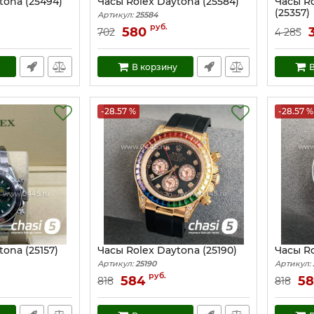
tona (25494)
Часы Rolex Daytona (25584)
Часы Ro
(25357)
Артикул:
25584
Артикул:
руб.
580
702
4 285
В корзину
В
-28.57 %
-28.57 %
ona (25157)
Часы Rolex Daytona (25190)
Часы Ro
Артикул:
25190
Артикул:
руб.
584
5
818
818