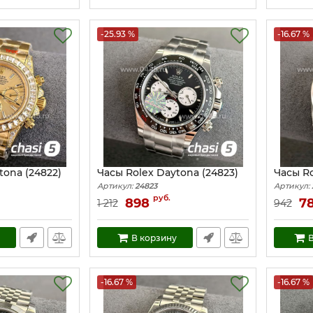
-25.93 %
-16.67 %
tona (24822)
Часы Rolex Daytona (24823)
Часы Ro
Артикул:
24823
Артикул:
руб.
898
7
1 212
942
В корзину
В
-16.67 %
-16.67 %