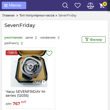
0
Меню
Главная
Топ популярных часов
SevenFriday
SevenFriday
умолчанию
цене
названию
Фильтр
рейтингу
-7.69 %
Часы SEVENFRIDAY M-
series (12035)
Артикул:
12035
руб.
767
830