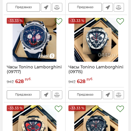
Предзаказ
Предзаказ
-33.33 %
-33.33 %
Часы Tonino Lamborghini
Часы Tonino Lamborghini
(09717)
(09715)
Артикул:
9717
Артикул:
9715
руб.
руб.
628
628
942
942
Предзаказ
Предзаказ
-33.33 %
-33.33 %