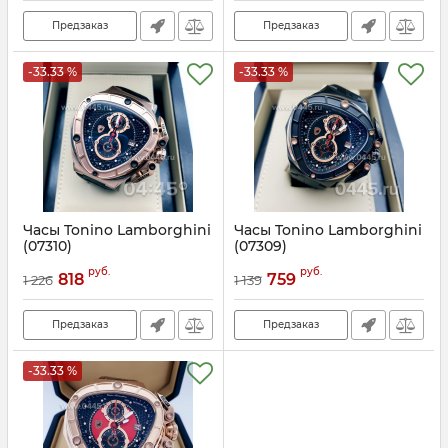
Предзаказ
Предзаказ
-33.33 %
-33.33 %
Часы Tonino Lamborghini
Часы Tonino Lamborghini
(07310)
(07309)
Артикул:
7310
Артикул:
7309
руб.
руб.
818
759
1 226
1 139
Предзаказ
Предзаказ
-33.33 %