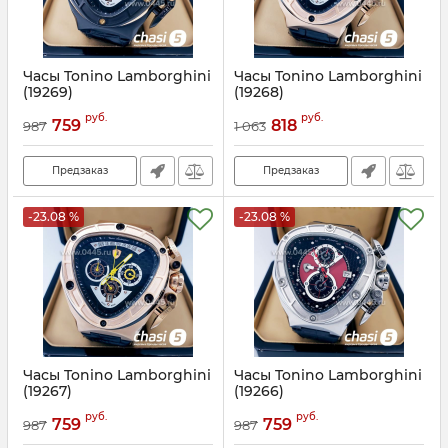
Часы Tonino Lamborghini
Часы Tonino Lamborghini
(19269)
(19268)
Артикул:
19269
Артикул:
19268
руб.
руб.
759
818
987
1 063
Предзаказ
Предзаказ
-23.08 %
-23.08 %
Часы Tonino Lamborghini
Часы Tonino Lamborghini
(19267)
(19266)
Артикул:
19267
Артикул:
19266
руб.
руб.
759
759
987
987