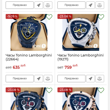
Предзаказ
Предзаказ
-9.09 %
-23.08 %
Часы Tonino Lamborghini
Часы Tonino Lamborghini
(22664)
(19271)
Артикул:
22664
Артикул:
19271
руб.
руб.
635
759
699
987
Предзаказ
Предзаказ
-23.08 %
-23.08 %