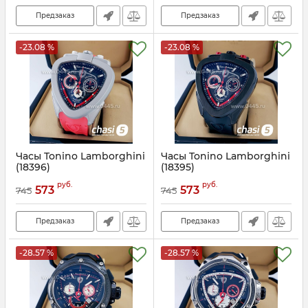
Предзаказ
Предзаказ
-23.08 %
-23.08 %
Часы Tonino Lamborghini
Часы Tonino Lamborghini
(18396)
(18395)
Артикул:
18396
Артикул:
18395
руб.
руб.
573
573
745
745
Предзаказ
Предзаказ
-28.57 %
-28.57 %