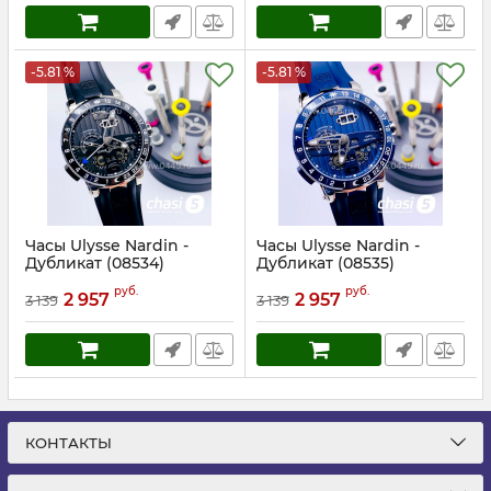
-5.81 %
-5.81 %
Часы Ulysse Nardin -
Часы Ulysse Nardin -
Дубликат (08534)
Дубликат (08535)
Артикул:
8534
Артикул:
8535
руб.
руб.
2 957
2 957
3 139
3 139
КОНТАКТЫ