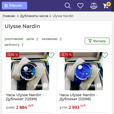
0
Меню
Главная
Дубликаты часов
Ulysse Nardin
Ulysse Nardin
умолчанию
цене
названию
Фильтр
рейтингу
-5.95 %
-5.75 %
Часы Ulysse Nardin -
Часы Ulysse Nardin -
Дубликат (12599)
Дубликат (12598)
Артикул:
12599
Артикул:
12598
руб.
руб.
2 884
2 993
3 066
3 176