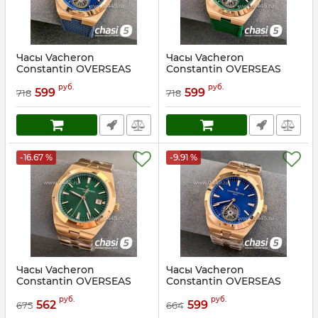
Часы Vacheron
Часы Vacheron
Constantin OVERSEAS
Constantin OVERSEAS
(24968)
(24969)
руб.
руб.
599
599
718
718
Артикул:
24968
Артикул:
24969
-16.67 %
-9.91 %
Часы Vacheron
Часы Vacheron
Constantin OVERSEAS
Constantin OVERSEAS
(24989)
(24479)
руб.
руб.
562
599
675
664
Артикул:
24989
Артикул:
24479