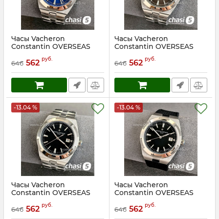
Часы Vacheron
Часы Vacheron
Constantin OVERSEAS
Constantin OVERSEAS
(24918)
(24919)
руб.
руб.
562
562
646
646
Артикул:
24918
Артикул:
24919
-13.04 %
-13.04 %
Часы Vacheron
Часы Vacheron
Constantin OVERSEAS
Constantin OVERSEAS
(24920)
(24957)
руб.
руб.
562
562
646
646
Артикул:
24920
Артикул:
24957