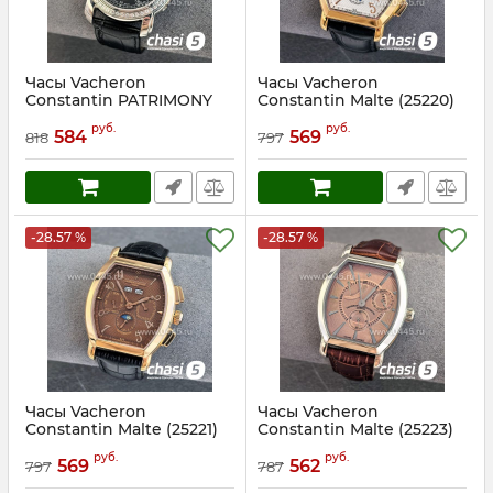
Часы Vacheron
Часы Vacheron
Constantin PATRIMONY
Constantin Malte (25220)
(25219)
Артикул:
25220
руб.
руб.
584
569
818
797
Артикул:
25219
-28.57 %
-28.57 %
Часы Vacheron
Часы Vacheron
Constantin Malte (25221)
Constantin Malte (25223)
Артикул:
25221
Артикул:
25223
руб.
руб.
569
562
797
787