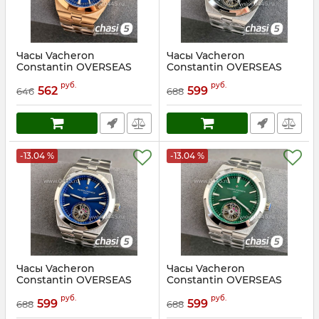
Часы Vacheron
Часы Vacheron
Constantin OVERSEAS
Constantin OVERSEAS
(24912)
(24913)
руб.
руб.
562
599
646
688
Артикул:
24912
Артикул:
24913
-13.04 %
-13.04 %
Часы Vacheron
Часы Vacheron
Constantin OVERSEAS
Constantin OVERSEAS
(24914)
(24915)
руб.
руб.
599
599
688
688
Артикул:
24914
Артикул:
24915