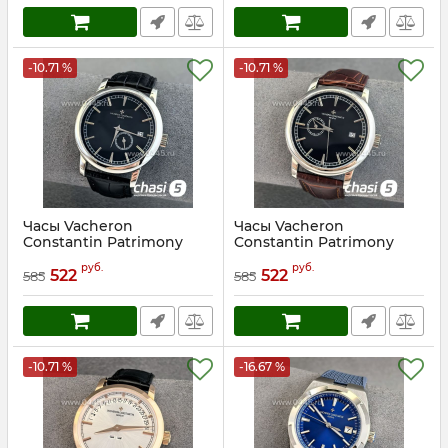
-10.71 %
-10.71 %
Часы Vacheron
Часы Vacheron
Constantin Patrimony
Constantin Patrimony
(25231)
(25232)
руб.
руб.
522
522
585
585
Артикул:
25231
Артикул:
25232
-10.71 %
-16.67 %