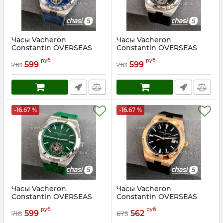
Часы Vacheron
Часы Vacheron
Constantin OVERSEAS
Constantin OVERSEAS
(24962)
(24963)
руб.
руб.
599
599
718
718
Артикул:
24962
Артикул:
24963
-16.67 %
-16.67 %
Часы Vacheron
Часы Vacheron
Constantin OVERSEAS
Constantin OVERSEAS
(24964)
(24965)
руб.
руб.
599
562
718
675
Артикул:
24964
Артикул:
24965