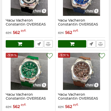
Часы Vacheron
Часы Vacheron
Constantin OVERSEAS
Constantin OVERSEAS
(24466)
(24467)
руб.
руб.
562
562
624
624
Артикул:
24466
Артикул:
24467
-9.91 %
-9.91 %
Часы Vacheron
Часы Vacheron
Constantin OVERSEAS
Constantin OVERSEAS
(24468)
(24469)
руб.
руб.
562
562
624
624
Артикул:
24468
Артикул:
24469