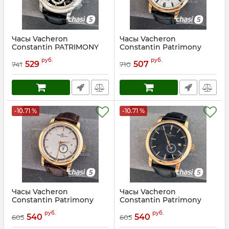
Часы Vacheron
Часы Vacheron
Constantin PATRIMONY
Constantin Patrimony
(25227)
Turbillon (25228)
руб.
руб.
529
507
741
710
Артикул:
25227
Артикул:
25228
-10.71 %
-10.71 %
Часы Vacheron
Часы Vacheron
Constantin Patrimony
Constantin Patrimony
(25229)
(25230)
руб.
руб.
540
540
605
605
Артикул:
25229
Артикул:
25230