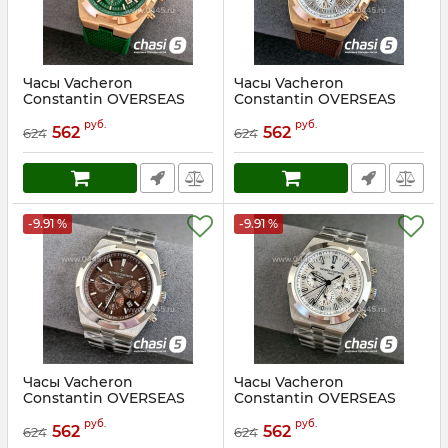
Часы Vacheron
Часы Vacheron
Constantin OVERSEAS
Constantin OVERSEAS
(24472)
(24473)
руб.
руб.
562
562
624
624
Артикул:
24472
Артикул:
24473
-9.91 %
-9.91 %
Часы Vacheron
Часы Vacheron
Constantin OVERSEAS
Constantin OVERSEAS
(24474)
(24475)
руб.
руб.
562
562
624
624
Артикул:
24474
Артикул:
24475