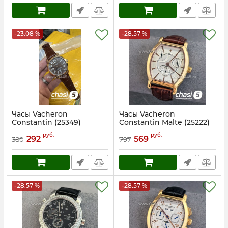
-23.08 %
-28.57 %
Часы Vacheron
Часы Vacheron
Constantin (25349)
Constantin Malte (25222)
Артикул:
25349
Артикул:
25222
руб.
руб.
292
569
380
797
-28.57 %
-28.57 %