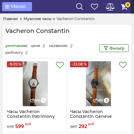
0
Меню
Главная
Мужские часы
Vacheron Constantin
Vacheron Constantin
умолчанию
цене
названию
Фильтр
рейтингу
-9.09 %
-23.08 %
Часы Vacheron
Часы Vacheron
Constantin Patrimony
Constantin Geneve
Turbillon Calendar (25677)
(25497)
руб.
руб.
599
292
658
380
Артикул:
25677
Артикул:
25497