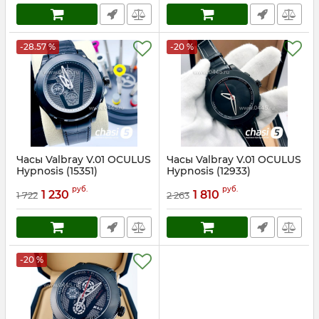
-28.57 %
-20 %
Часы Valbray V.01 OCULUS
Часы Valbray V.01 OCULUS
Hypnosis (15351)
Hypnosis (12933)
Артикул:
15351
Артикул:
12933
руб.
руб.
1 230
1 810
1 722
2 263
-20 %