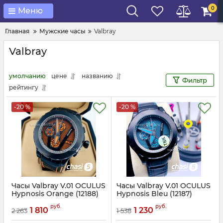
0
Меню
Главная
Мужские часы
Valbray
Valbray
умолчанию
цене
названию
Фильтр
рейтингу
-20 %
-20 %
Часы Valbray V.01 OCULUS
Часы Valbray V.01 OCULUS
Hypnosis Orange (12188)
Hypnosis Bleu (12187)
Артикул:
12188
Артикул:
12187
руб.
руб.
1 810
1 230
2 263
1 538