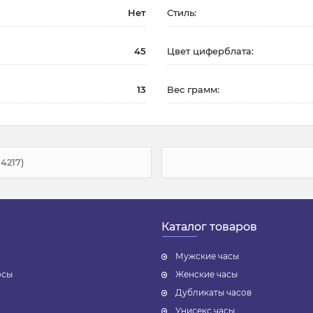
Нет
Стиль:
45
Цвет циферблата:
13
Вес грамм:
14217)
Каталог товаров
Мужские часы
осы
Женские часы
Дубликаты часов
Унисекс часы