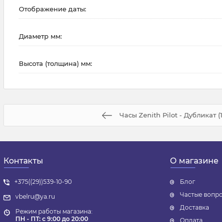
Отображение даты:
Диаметр мм:
Высота (толщина) мм:
Часы Zenith Pilot - Дубликат (
Контакты
О магазине
+375((29))539-10-90
Блог
Частые вопр
vbelru@ya.ru
Доставка
Режим работы магазина:
ПН - ПТ: с 9:00 до 20:00
Оплата