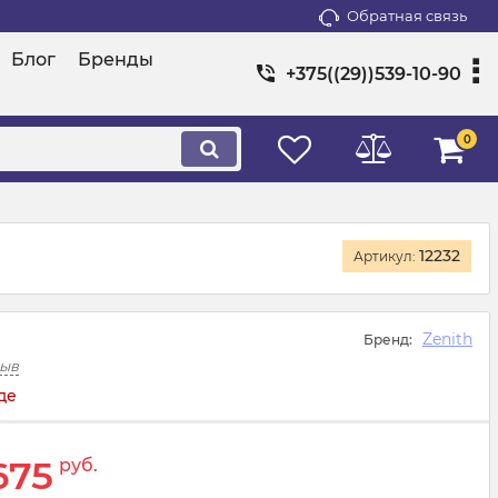
Обратная связь
Блог
Бренды
+375((29))539-10-90
0
12232
Артикул:
Zenith
Бренд:
зыв
де
675
руб.