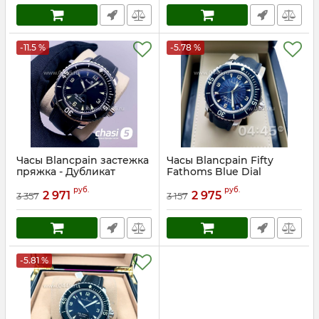
-11.5 %
-5.78 %
Часы Blancpain застежка
Часы Blancpain Fifty
пряжка - Дубликат
Fathoms Blue Dial
(12356)
Stainless (07874)
руб.
руб.
2 971
2 975
3 357
3 157
Артикул:
12356
Артикул:
7874
-5.81 %