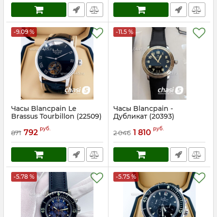
-9.09 %
-11.5 %
Часы Blancpain Le
Часы Blancpain -
Brassus Tourbillon (22509)
Дубликат (20393)
Артикул:
22509
Артикул:
20393
руб.
руб.
792
1 810
871
2 046
-5.78 %
-5.75 %