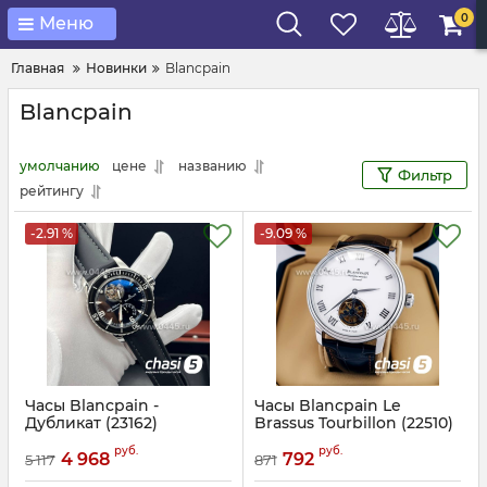
0
Меню
Главная
Новинки
Blancpain
Blancpain
умолчанию
цене
названию
Фильтр
рейтингу
-2.91 %
-9.09 %
Часы Blancpain -
Часы Blancpain Le
Дубликат (23162)
Brassus Tourbillon (22510)
Артикул:
23162
Артикул:
22510
руб.
руб.
4 968
792
5 117
871