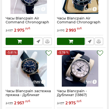
Часы Blancpain Air
Часы Blancpain Air
Command Chronograph
Command Chronograph
(15256)
(12857)
руб.
руб.
2 975
2 993
3 157
3 176
Артикул:
15256
Артикул:
12857
-5.81 %
-5.78 %
Часы Blancpain застежка
Часы Blancpain -
пряжка - Дубликат
Дубликат (13867)
(15258)
Артикул:
13867
руб.
руб.
2 957
2 975
3 139
3 157
Артикул:
15258