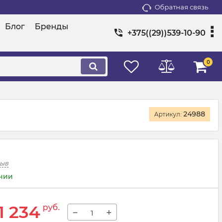
Обратная связь
Блог
Бренды
+375((29))539-10-90
0
24988
Артикул:
зыв
ичии
1 234
руб.
−
+