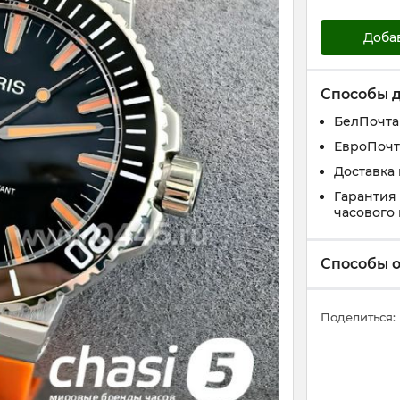
Доба
Способы 
БелПочта
ЕвроПочт
Доставка
Гарантия
часового
Способы 
Поделиться: