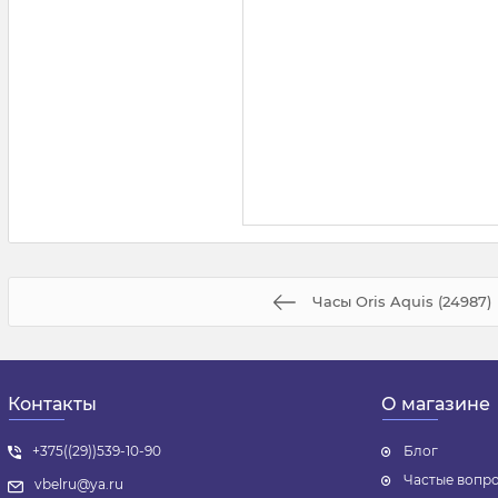
Часы Oris Aquis (24987)
Контакты
О магазине
+375((29))539-10-90
Блог
Частые вопр
vbelru@ya.ru