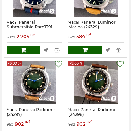
Часы Panerai
Часы Panerai Luminor
Submersible Pam1391 -
Marina (24329)
Дубликат (24231)
Артикул:
24329
руб.
руб.
2 705
584
3 110
625
Артикул:
24231
-9.09 %
-9.09 %
Часы Panerai Radiomir
Часы Panerai Radiomir
(24297)
(24298)
Артикул:
24297
Артикул:
24298
руб.
руб.
902
902
992
992