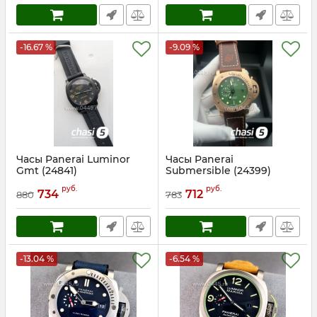
-16.67 %
-9.09 %
Часы Panerai Luminor
Часы Panerai
Gmt (24841)
Submersible (24399)
Артикул:
24841
Артикул:
24399
руб.
руб.
734
712
880
783
-13.04 %
-6.54 %