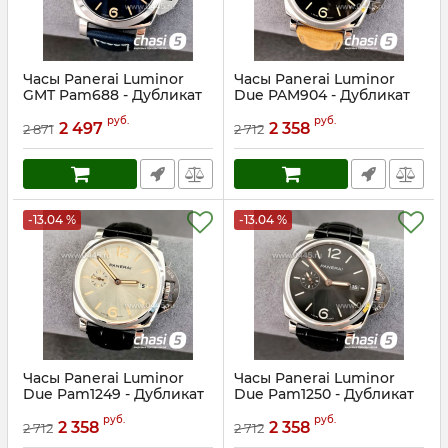
Часы Panerai Luminor
Часы Panerai Luminor
GMT Pam688 - Дубликат
Due PAM904 - Дубликат
(24228)
(24227)
руб.
руб.
2 497
2 358
2 871
2 712
Артикул:
24228
Артикул:
24227
-13.04 %
-13.04 %
Часы Panerai Luminor
Часы Panerai Luminor
Due Pam1249 - Дубликат
Due Pam1250 - Дубликат
(24226)
(24225)
руб.
руб.
2 358
2 358
2 712
2 712
Артикул:
24226
Артикул:
24225