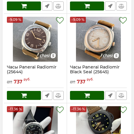
-9.09 %
-9.09 %
Часы Panerai Radiomir
Часы Panerai Radiomir
(25644)
Black Seal (25645)
Артикул:
25644
Артикул:
25645
руб.
руб.
737
737
811
811
-17.36 %
-17.36 %