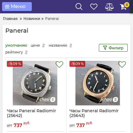
0
Меню
Главная
Новинки
Panerai
Panerai
умолчанию
цене
названию
Фильтр
рейтингу
-9.09 %
-9.09 %
Часы Panerai Radiomir
Часы Panerai Radiomir
(25642)
(25643)
Артикул:
25642
Артикул:
25643
руб.
руб.
737
737
811
811