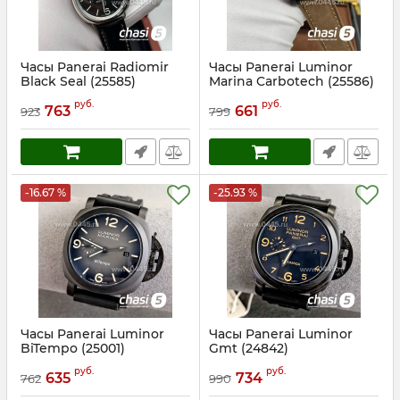
Часы Panerai Radiomir
Часы Panerai Luminor
Black Seal (25585)
Marina Carbotech (25586)
Артикул:
25585
Артикул:
25586
руб.
руб.
763
661
923
799
-16.67 %
-25.93 %
Часы Panerai Luminor
Часы Panerai Luminor
BiTempo (25001)
Gmt (24842)
Артикул:
25001
Артикул:
24842
руб.
руб.
635
734
762
990