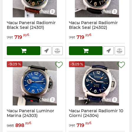
Часы Panerai Radiomir
Часы Panerai Radiomir
Black Seal (24301)
Black Seal (24302)
Артикул:
24301
Артикул:
24302
руб.
руб.
719
719
791
791
-9.09 %
-9.09 %
Часы Panerai Luminor
Часы Panerai Radiomir 10
Marina (24303)
Giorni (24304)
Артикул:
24303
Артикул:
24304
руб.
руб.
898
719
988
791