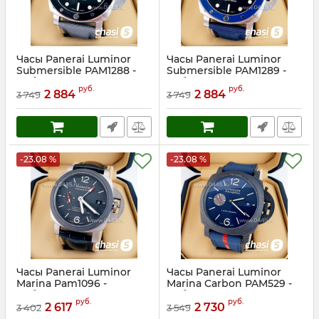
Часы Panerai Luminor
Часы Panerai Luminor
Submersible PAM1288 -
Submersible PAM1289 -
Дубликат (23533)
Дубликат (23532)
руб.
руб.
2 884
2 884
3 749
3 749
Артикул:
23533
Артикул:
23532
-23.08 %
-23.08 %
Часы Panerai Luminor
Часы Panerai Luminor
Marina Pam1096 -
Marina Carbon PAM529 -
Дубликат (23529)
Дубликат (23528)
руб.
руб.
2 617
2 730
3 402
3 549
Артикул:
23529
Артикул:
23528