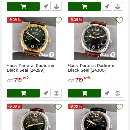
-9.09 %
-9.09 %
Часы Panerai Radiomir
Часы Panerai Radiomir
Black Seal (24299)
Black Seal (24300)
Артикул:
24299
Артикул:
24300
руб.
руб.
719
719
791
791
-9.09 %
-9.09 %