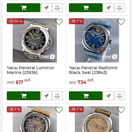
-13.04 %
-18.7 %
Часы Panerai Luminor
Часы Panerai Radiomir
Marina (23936)
Black Seal (23843)
Артикул:
23936
Артикул:
23843
руб.
руб.
617
734
709
902
-18.7 %
-18.7 %