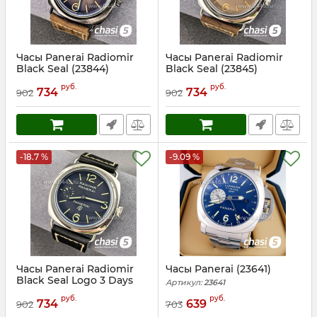
Часы Panerai Radiomir
Часы Panerai Radiomir
Black Seal (23844)
Black Seal (23845)
Артикул:
23844
Артикул:
23845
руб.
руб.
734
734
902
902
-18.7 %
-9.09 %
Часы Panerai Radiomir
Часы Panerai (23641)
Black Seal Logo 3 Days
Артикул:
23641
(23846)
руб.
руб.
734
639
902
703
Артикул:
23846