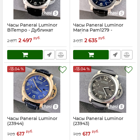
Часы Panerai Luminor
Часы Panerai Luminor
BiTempo - Дубликат
Marina Pam1279 -
(24221)
Дубликат (24220)
руб.
руб.
2 497
2 635
2 871
3 031
Артикул:
24221
Артикул:
24220
-13.04 %
-13.04 %
Часы Panerai Luminor
Часы Panerai Luminor
(23944)
(23943)
Артикул:
23944
Артикул:
23943
руб.
руб.
617
617
709
709