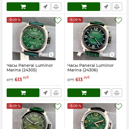
-9.09 %
-9.09 %
Часы Panerai Luminor
Часы Panerai Luminor
Marina (24305)
Marina (24306)
Артикул:
24305
Артикул:
24306
руб.
руб.
613
613
675
675
-9.09 %
-9.09 %