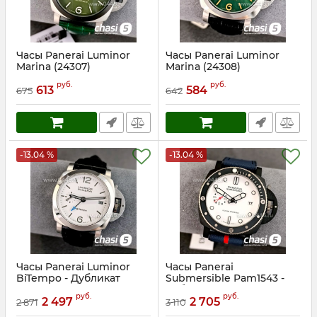
Часы Panerai Luminor
Часы Panerai Luminor
Marina (24307)
Marina (24308)
Артикул:
24307
Артикул:
24308
руб.
руб.
613
584
675
642
-13.04 %
-13.04 %
Часы Panerai Luminor
Часы Panerai
BiTempo - Дубликат
Submersible Pam1543 -
(24224)
Дубликат (24233)
руб.
руб.
2 497
2 705
2 871
3 110
Артикул:
24224
Артикул:
24233