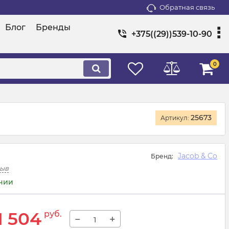
Обратная связь
Блог
Бренды
+375((29))539-10-90
0
25673
Артикул:
Jacob & Co
Бренд:
зыв
ичии
1 504
руб.
−
+