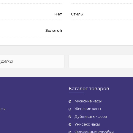
Нет
Стиль:
Золотой
25672)
Каталог товаров
Мужские часы
осы
Женские часы
Дубликаты часов
Унисекс часы
Фирменные коробки