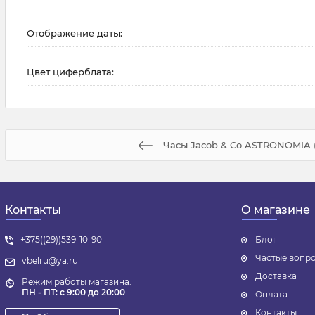
Отображение даты:
Цвет циферблата:
Часы Jacob & Co ASTRONOMIA (
Контакты
О магазине
+375((29))539-10-90
Блог
Частые вопр
vbelru@ya.ru
Доставка
Режим работы магазина:
ПН - ПТ: с 9:00 до 20:00
Оплата
Контакты