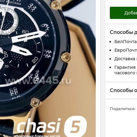
Доба
Способы 
БелПочта
ЕвроПочт
Доставка
Гарантия
часового
Способы 
Поделиться: