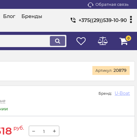
Обратная связь
Блог
Бренды
+375((29))539-10-90
0
20879
Артикул:
U-Boat
Бренд:
зыв
ичии
518
руб.
−
+