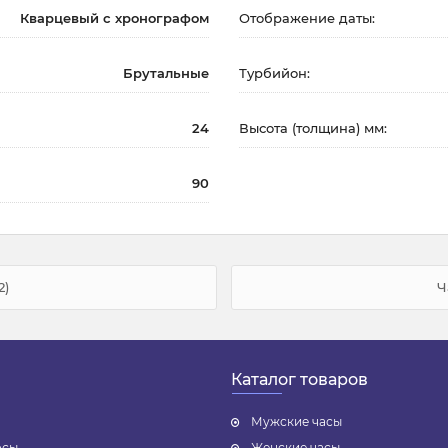
Кварцевый с хронографом
Отображение даты:
Брутальные
Турбийон:
24
Высота (толщина) мм:
90
2)
Ч
Каталог товаров
Мужские часы
осы
Женские часы