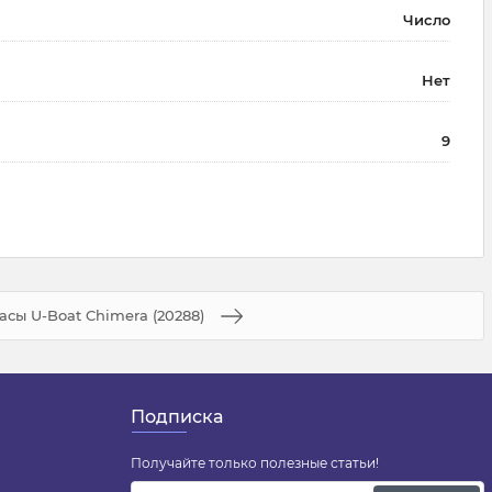
Число
Нет
9
асы U-Boat Chimera (20288)
Подписка
Получайте только полезные статьи!