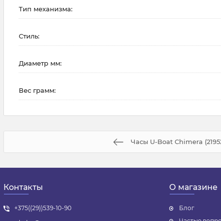
Тип механизма:
Стиль:
Диаметр мм:
Вес грамм:
Часы U-Boat Chimera (2195
Контакты
О магазине
+375((29))539-10-90
Блог
Частые вопр